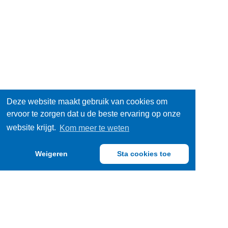
Accessoires
Onderhoud
/
Rookwaren
Huishouden
Schrijfwaren
/
Spelletjes
Deze website maakt gebruik van cookies om
ervoor te zorgen dat u de beste ervaring op onze
Penodigdheden
/
Sports
website krijgt.
Kom meer te weten
Speelgoed
/
Sportvoeding
Weigeren
Sta cookies toe
Vrije
Uitrusting
tijd
/
Verpakkingen
Decoraties
Verse