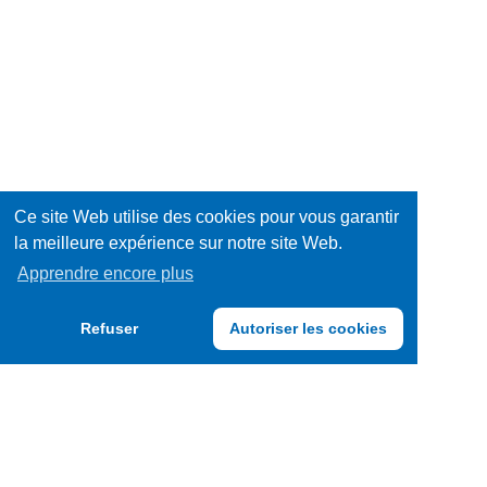
sucrée
Equipements
/
Hygiène
Décorations
/
Jeux
Santé
/
Livres
Ce site Web utilise des cookies pour vous garantir
la meilleure expérience sur notre site Web.
Jouets
Mode
Apprendre encore plus
/
Multimédia
Refuser
Autoriser les cookies
Accessoires
Papeterie
/
Produits
Fournitures
frais
Produits