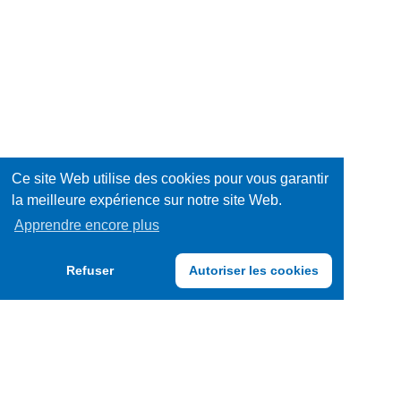
sucrée
Equipements
/
Hygiène
Décorations
/
Jeux
Santé
/
Livres
Ce site Web utilise des cookies pour vous garantir
la meilleure expérience sur notre site Web.
Jouets
Mode
Apprendre encore plus
/
Multimédia
Refuser
Autoriser les cookies
Accessoires
Papeterie
/
Produits
Fournitures
frais
Produits