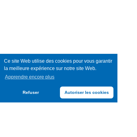
sucrée
Equipements
/
Hygiène
Décorations
/
Jeux
Santé
/
Livres
Ce site Web utilise des cookies pour vous garantir
la meilleure expérience sur notre site Web.
Jouets
Mode
Apprendre encore plus
/
Multimédia
Refuser
Autoriser les cookies
Accessoires
Papeterie
/
Produits
Fournitures
frais
Produits