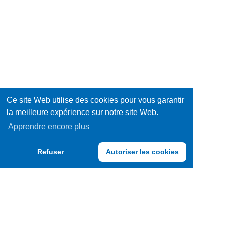
sucrée
Equipements
/
Hygiène
Décorations
/
Jeux
Santé
/
Livres
Ce site Web utilise des cookies pour vous garantir
la meilleure expérience sur notre site Web.
Jouets
Mode
Apprendre encore plus
/
Multimédia
Refuser
Autoriser les cookies
Accessoires
Papeterie
/
Produits
Fournitures
frais
Produits