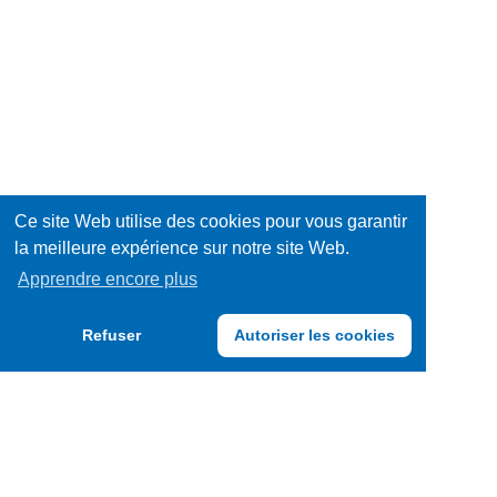
sucrée
Equipements
/
Hygiène
Décorations
/
Jeux
Santé
/
Livres
Ce site Web utilise des cookies pour vous garantir
la meilleure expérience sur notre site Web.
Jouets
Mode
Apprendre encore plus
/
Multimédia
Refuser
Autoriser les cookies
Accessoires
Papeterie
/
Produits
Fournitures
frais
Produits