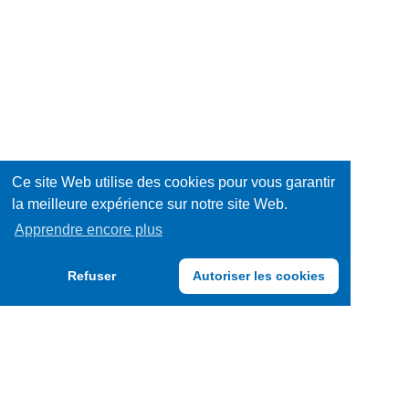
sucrée
Equipements
/
Hygiène
Décorations
/
Jeux
Santé
/
Livres
Ce site Web utilise des cookies pour vous garantir
la meilleure expérience sur notre site Web.
Jouets
Mode
Apprendre encore plus
/
Multimédia
Refuser
Autoriser les cookies
Accessoires
Papeterie
/
Produits
Fournitures
frais
Produits