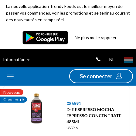
La nouvelle application Trendy Foods est le meilleur moyen de
passer vos commandes, voir les promotions et se tenir au courant
des nouveautés en temps réel.
Ne plus me le rappeler
Nouveautés
Déstockage
NL
Information
Thèmes
Se connecter
Promotions
Nouveau
Concentré
Folders
086591
D-E ESPRESSO MOCHA
Gamme
ESPRESSO CONCENTRATE
485ML
UVC: 6
Alimentation