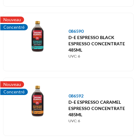
sportive
Animaux
Nouveau
Concentré
Articles
086590
D-E ESPRESSO BLACK
fumeurs
Boissons
ESPRESSO CONCENTRATE
485ML
UVC: 6
alcoolisées
Boissons
soft
Bricolage
Nouveau
/
Emballages
Concentré
086592
D-E ESPRESSO CARAMEL
Jardin
Entretien
ESPRESSO CONCENTRATE
485ML
UVC: 6
/
Epicerie
Ménage
salée
Epicerie